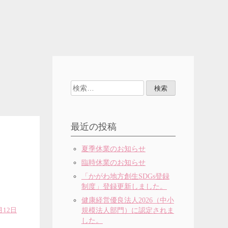
検
索:
最近の投稿
夏季休業のお知らせ
臨時休業のお知らせ
「かがわ地方創生SDGs登録
制度」登録更新しました。
健康経営優良法人2026（中小
月12日
規模法人部門）に認定されま
した。