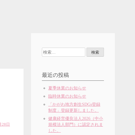
検
索:
最近の投稿
夏季休業のお知らせ
臨時休業のお知らせ
「かがわ地方創生SDGs登録
制度」登録更新しました。
健康経営優良法人2026（中小
月28日
規模法人部門）に認定されま
した。