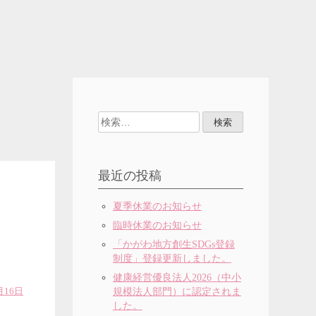
検
索:
最近の投稿
夏季休業のお知らせ
臨時休業のお知らせ
「かがわ地方創生SDGs登録
制度」登録更新しました。
健康経営優良法人2026（中小
月16日
規模法人部門）に認定されま
した。