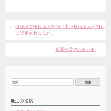
投
健康経営優良法人2024（中小規模法人部門）
に認定されました。
稿
ナ
夏季休業のお知らせ
ビ
ゲ
ー
検
シ
索:
ョ
最近の投稿
ン