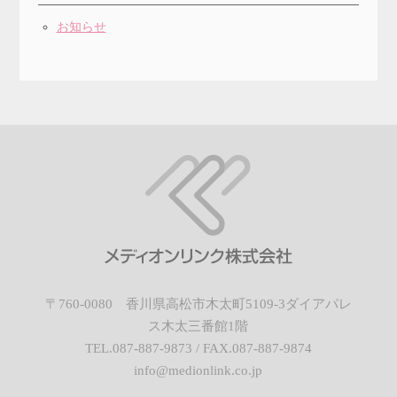
お知らせ
〒760-0080 香川県高松市木太町5109-3ダイアパレ
ス木太三番館1階
TEL.087-887-9873 / FAX.087-887-9874
info@medionlink.co.jp